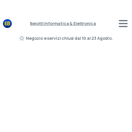
Belotti Informatica & Elettronica
Negozio e servizi chiusi dal 10 al 23 Agosto.
Vendita e Assistenza Tecnica dal 1976
Assistenza
Informatica
a
Iseo
Sei di Iseo o della zona del Lago d'Iseo e hai
bisogno di un tecnico informatico di fiducia?
Da oltre 45 anni Belotti Informatica è il punto di