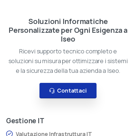
Visita il nostro negozio online
Soluzioni Informatiche
Personalizzate per Ogni Esigenza a
Oltre 50.000 prodotti di elettronica e
Iseo
informatica
disponibili. Scegli quello che ti serve,
Ricevi supporto tecnico completo e
ordinalo in pochi clic e ricevilo comodamente a
soluzioni su misura per ottimizzare i sistemi
casa con una spedizione rapida e sicura.
e la sicurezza della tua azienda a Iseo.
Ampia scelta di Informatica, Elettronica, TV,
Contattaci
Audio e Video
Assistenza dedicata prima e dopo
l’acquisto
Gestione IT
Disponibilità prodotti in tempo reale
Valutazione Infrastruttura IT