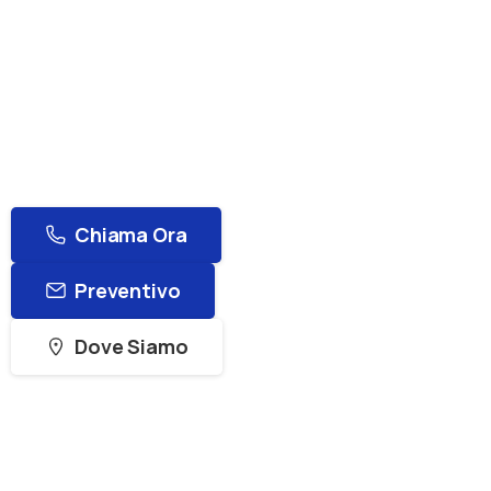
riferimento per l'assistenza PC, la gestione reti
e la sicurezza informatica su tutto il territorio.
Offriamo interventi rapidi sia a domicilio che da
remoto, con prezzi trasparenti e preventivi
gratuiti per privati e aziende.
Chiama Ora
Preventivo
Dove Siamo