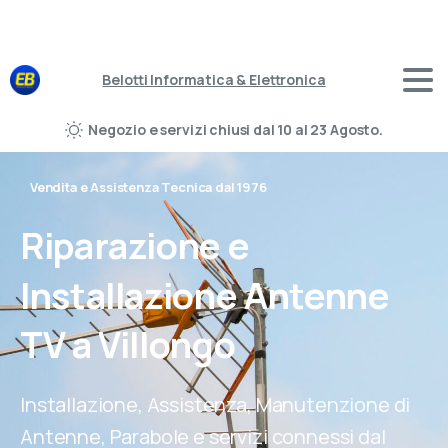
Belotti Informatica & Elettronica
Negozio e servizi chiusi dal 10 al 23 Agosto.
Vendita e Assistenza Tecnica dal 1976
Riparazione
e
Installazione
Antenne
TV
a
Villongo
Installazione, Assistenza, Manutenzione di
Antenne, Parabole e servizi connessi dal