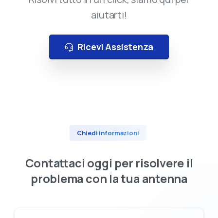
aiutarti!
Ampia scelta di Informatica, Elettronica, TV,
Audio e Video
Ricevi Assistenza
Assistenza dedicata prima e dopo
l’acquisto
Disponibilità prodotti in tempo reale
Ritiro in negozio o consegna rapida
Promozioni esclusive solo online
Chiedi informazioni
Contattaci
oggi
per
risolvere
il
Ricevi 5€ sul primo ordine
problema
con
la
tua
antenna