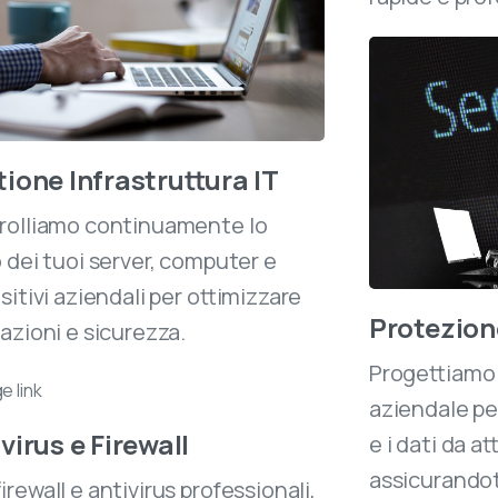
ione Infrastruttura IT
rolliamo continuamente lo
 dei tuoi server, computer e
sitivi aziendali per ottimizzare
Protezion
azioni e sicurezza.
Progettiamo 
aziendale pe
virus e Firewall
e i dati da a
assicurandot
irewall e antivirus professionali,