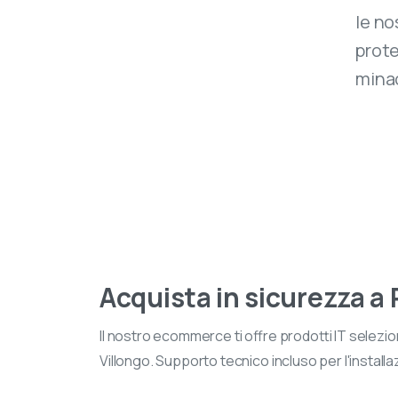
le no
prote
mina
Vi
Acquista in sicurezza a
Oltr
disp
Il nostro ecommerce ti offre prodotti IT selezio
rice
Villongo. Supporto tecnico incluso per l'install
sicu