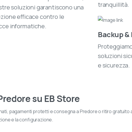
tranquillità.
stre soluzioni garantiscono una
zione efficace contro le
cce informatiche.
Backup & 
Proteggiamo 
soluzioni sic
e sicurezza.
sita il nostro negozio online
 Predore su EB Store
e 50.000 prodotti di elettronica e informatica
onibili. Scegli quello che ti serve, ordinalo in pochi clic e
nati, pagamenti protetti e consegna a Predore o ritiro gratuito 
vilo comodamente a casa con una spedizione rapida e
azione e la configurazione.
ra.