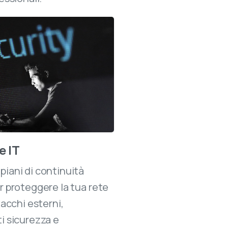
e IT
piani di continuità
r proteggere la tua rete
ttacchi esterni,
i sicurezza e