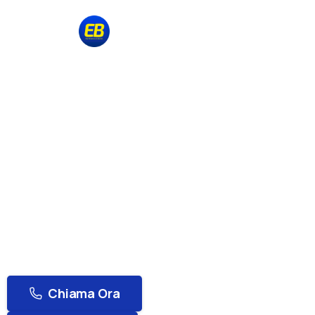
Vendita e Assistenza Tecnica dal 1976
Belotti Informatica & Elettronica
Assistenza
IT
P
Negozio Online
Predore
Sei di Predore o della zona del Lago d'Iseo e hai 
Informatica è il punto di riferimento per l'assisten
Offriamo interventi rapidi sia a domicilio che da 
Chiama Ora