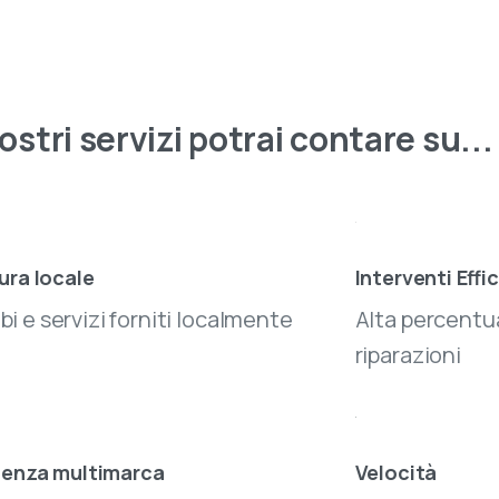
Ampia scelta di Informatica, Elettronica, TV, Audio e Vid
Assistenza dedicata prima e dopo l’acquisto
ostri
servizi
potrai
contare
su...
Disponibilità prodotti in tempo reale
Ritiro in negozio o consegna rapida
Promozioni esclusive solo online
ura locale
Interventi Effi
Ricevi 5€ sul primo ordine
i e servizi forniti localmente
Alta percentua
riparazioni
tenza multimarca
Velocità