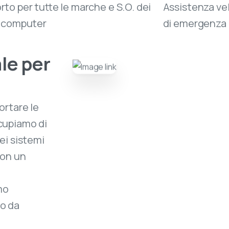
to per tutte le marche e S.O. dei
Assistenza vel
i computer
di emergenza
le per
ortare le
cupiamo di
dei sistemi
Con un
mo
lo da