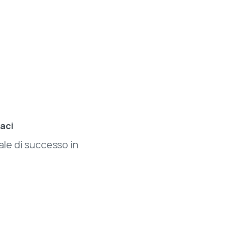
eo
caci
le di successo in