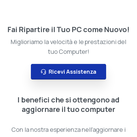
Ampia scelta di Informatica, Elettronica, TV,
Audio e Video
Assistenza dedicata prima e dopo
Fai Ripartire il Tuo PC come Nuovo!
l’acquisto
Miglioriamo la velocità e le prestazioni del
Disponibilità prodotti in tempo reale
tuo Computer!
Ritiro in negozio o consegna rapida
Ricevi Assistenza
Promozioni esclusive solo online
Ricevi 5€ sul primo ordine
I
benefici
che
si
ottengono
ad
aggiornare
il
tuo
computer
Con la nostra esperienza nell'aggiornare i