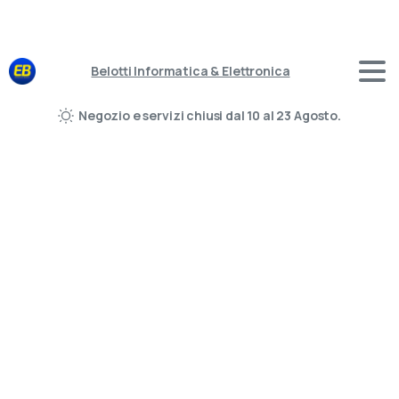
Belotti Informatica & Elettronica
Negozio e servizi chiusi dal 10 al 23 Agosto.
Vendita e Assistenza Tecnica dal 1976
Servizio
Professionale
di
Ottimizzazione
e
Potenziamento
Computer