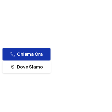
Potenzia il tuo computer con il nostro servizio
professionale di ottimizzazione, migliorando
velocità, stabilità e prestazioni per
un’esperienza di utilizzo fluida e senza
interruzioni.
Chiama Ora
Dove Siamo