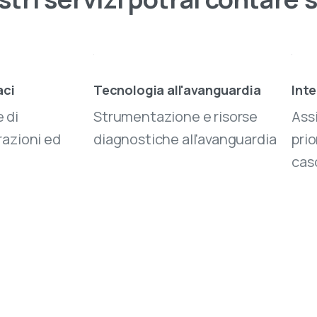
aci
Tecnologia all'avanguardia
Inte
 di
Strumentazione e risorse
Ass
razioni ed
diagnostiche all'avanguardia
prio
cas
sita il nostro negozio online
e 50.000 prodotti di elettronica e informatica
onibili. Scegli quello che ti serve, ordinalo in pochi clic e
vilo comodamente a casa con una spedizione rapida e
ra.