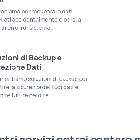
veniamo per recuperare dati
llati accidentalmente o persi a
di errori di sistema.
zioni di Backup e
tezione Dati
mentiamo soluzioni di backup per
ire la sicurezza dei tuoi dati e
nire future perdite.
stri
servizi
potrai
contare
s