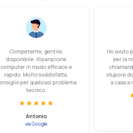
Ho avuto problemi con l'antenna
per la ricezione dei canali e
 e
chiamando in negozio con mio
stupore dopo mezz'ora erano già
ema
a casa a risolvere il problema.
Claudia
via Google