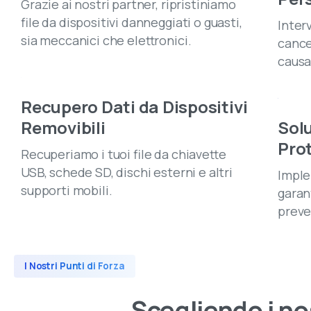
Grazie ai nostri partner, ripristiniamo
file da dispositivi danneggiati o guasti,
Inter
sia meccanici che elettronici.
cance
causa 
Recupero Dati da Dispositivi
Removibili
Solu
Pro
Recuperiamo i tuoi file da chiavette
USB, schede SD, dischi esterni e altri
Imple
supporti mobili.
garant
preve
I Nostri Punti di Forza
Scegliendo
i
no