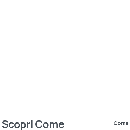
Scopri
Come
Come