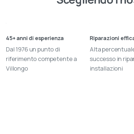
45+ anni di esperienza
Riparazioni effic
Dal 1976 un punto di
Alta percentuale
riferimento competente a
successo in ripa
Villongo
installazioni
Vi
Oltr
disp
rice
sicu