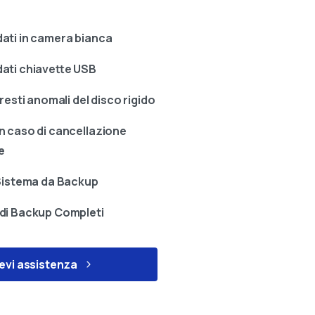
ati in camera bianca
ati chiavette USB
rresti anomali del disco rigido
n caso di cancellazione
e
 Sistema da Backup
di Backup Completi
evi assistenza