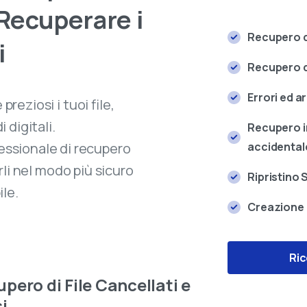
Recuperare
i
Recupero d
i
Recupero d
Errori ed a
eziosi i tuoi file,
 digitali.
Recupero i
accidental
fessionale di recupero
rli nel modo più sicuro
Ripristino
ile.
Creazione 
Ric
pero di File Cancellati e
i