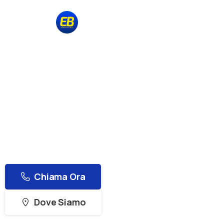
Vendita e Assistenza Tecnica dal 1976
Belotti Informatica & Elettronica
Servizio
Recup
Negozio Online
Professionale
Soluzioni complete per il recupero di dati persi, 
Chiama Ora
Dove Siamo