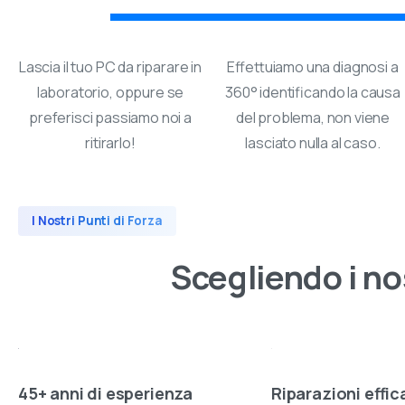
Lascia il tuo PC da riparare in
Effettuiamo una diagnosi a
laboratorio, oppure se
360° identificando la causa
preferisci passiamo noi a
del problema, non viene
ritirarlo!
lasciato nulla al caso.
I Nostri Punti di Forza
Scegliendo
i
no
45+ anni di esperienza
Riparazioni effic