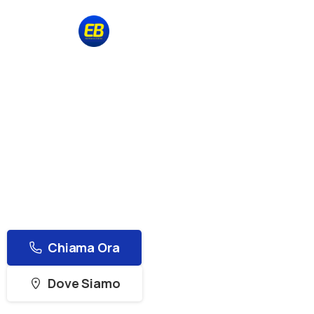
Vendita e Assistenza Tecnica dal 1976
Belotti Informatica & Elettronica
Servizio
Profes
Negozio Online
Hardware
per
C
Riparazioni hardware per computer e laptop, per 
Chiama Ora
Dove Siamo