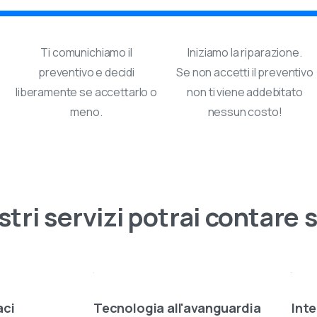
Ampia scelta di Informatica, Elettronica, TV, Audio e Vid
Ti comunichiamo il
Iniziamo la riparazione.
Assistenza dedicata prima e dopo l’acquisto
preventivo e decidi
Se non accetti il preventivo
Disponibilità prodotti in tempo reale
liberamente se accettarlo o
non ti viene addebitato
meno.
nessun costo!
Ritiro in negozio o consegna rapida
Promozioni esclusive solo online
Ricevi 5€ sul primo ordine
stri
servizi
potrai
contare
s
aci
Tecnologia all'avanguardia
Inte