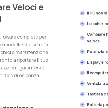
are
Veloci
e
Il PC non s
i
Lo schermo
Cambiare h
 hardware completo per
veloce
 modelli. Che si tratti
Potenziare
ecnici o manutenzione
ronto a riportare il tuo
Display è r
estazioni, garantendo
Il computer
ni tipo di esigenza.
Ventola tr
Tastiera o
Batteria po
utenzione e