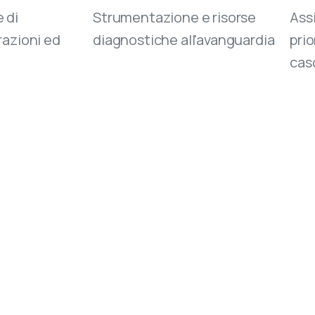
 di
Strumentazione e risorse
Ass
razioni ed
diagnostiche all'avanguardia
prio
cas