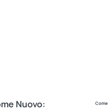
ome
Nuovo:
Come