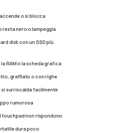
i accende o si blocca
 resta nero o lampeggia
ard disk con un SSD più
 la RAM o la scheda grafica
otto, graffiato o con righe
 si surriscalda facilmente
oppo rumorosa
 il touchpad non rispondono
rtatile dura poco