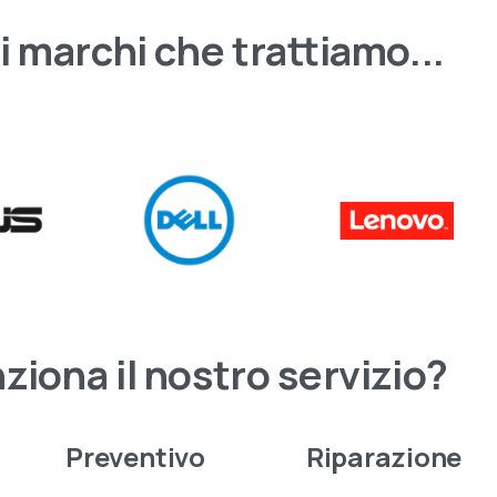
i
marchi
che
trattiamo...
sita il nostro negozio online
nziona
il
nostro
servizio?
e 50.000 prodotti di elettronica e informatica
onibili. Scegli quello che ti serve, ordinalo in pochi clic e
vilo comodamente a casa con una spedizione rapida e
Preventivo
Riparazione
ra.