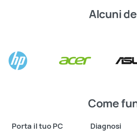
Alcuni
de
Vi
Come
fu
Oltr
disp
rice
Porta il tuo PC
Diagnosi
sicu