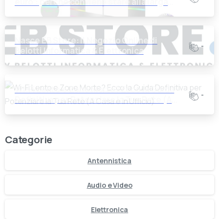
euro”: perché conviene stare alla larga
dalle offerte troppo belle
Nasce EB Store: Il Negozio Online di
-
Belotti Informatica & Elettronica
Wi-Fi Lento e Zone Morte? Ecco la Guida
-
Definitiva per Potenziare la Tua Rete (A
Casa e in Ufficio)
Categorie
Antennistica
Audio e Video
Elettronica