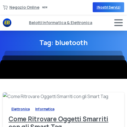
Negozio Online
I Nostri Servizi
Belotti Informatica & Elettronica
Tag:
bluetooth
-
Elettronica
Informatica
Come Ritrovare Oggetti Smarriti
con gli Smart Tag