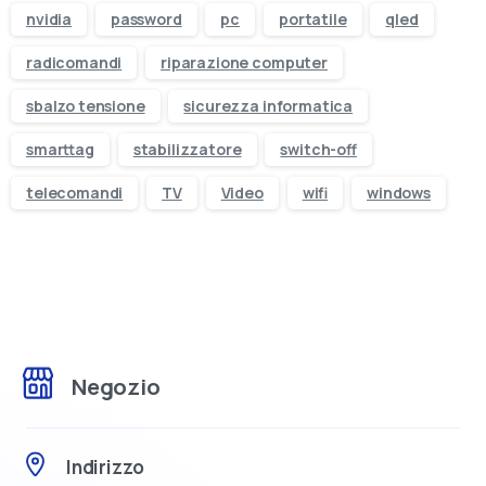
nvidia
password
pc
portatile
qled
radicomandi
riparazione computer
sbalzo tensione
sicurezza informatica
smarttag
stabilizzatore
switch-off
telecomandi
TV
Video
wifi
windows
Visita il nostro negozio online
Negozio
Oltre 50.000 prodotti di elettronica e
informatica
disponibili. Scegli quello che ti serve,
Indirizzo
ordinalo in pochi clic e ricevilo comodamente a