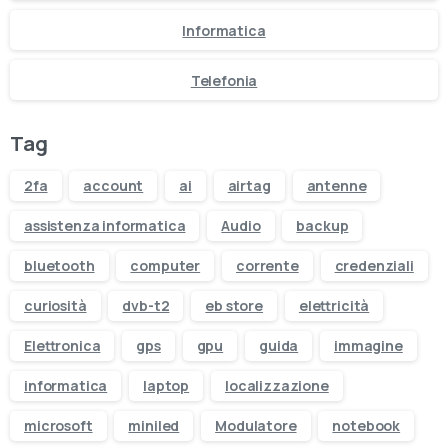
Informatica
Telefonia
Tag
2fa
account
ai
airtag
antenne
assistenza informatica
Audio
backup
bluetooth
computer
corrente
credenziali
curiosità
dvb-t2
eb store
elettricità
Elettronica
gps
gpu
guida
immagine
informatica
laptop
localizzazione
microsoft
miniled
Modulatore
notebook