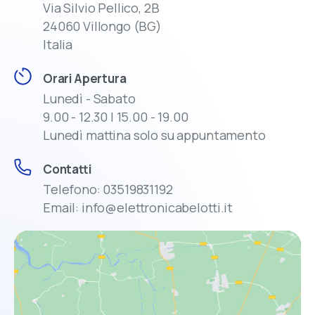
Via Silvio Pellico, 2B
casa con una spedizione rapida e sicura.
24060 Villongo (BG)
Italia
Ampia scelta di Informatica, Elettronica, TV,
Orari Apertura
Audio e Video
Lunedì - Sabato
Assistenza dedicata prima e dopo
9.00 - 12.30 | 15.00 - 19.00
l’acquisto
Lunedì mattina solo su appuntamento
Disponibilità prodotti in tempo reale
Contatti
Telefono: 03519831192
Ritiro in negozio o consegna rapida
Email: info@elettronicabelotti.it
Promozioni esclusive solo online
Ricevi 5€ sul primo ordine