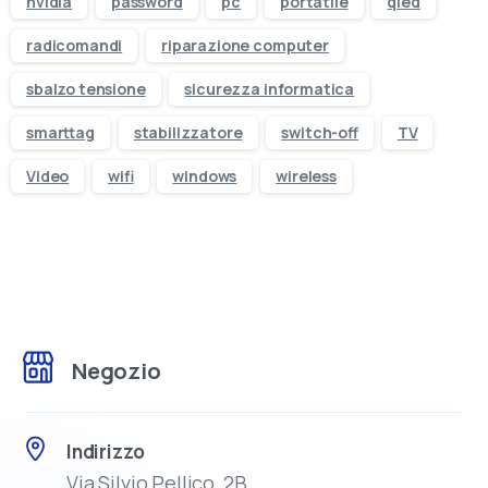
nvidia
password
pc
portatile
qled
casa con una spedizione rapida e sicura.
radicomandi
riparazione computer
Ampia scelta di Informatica, Elettronica, TV,
sbalzo tensione
sicurezza informatica
Audio e Video
smarttag
stabilizzatore
switch-off
TV
Assistenza dedicata prima e dopo
Video
wifi
windows
wireless
l’acquisto
Disponibilità prodotti in tempo reale
Ritiro in negozio o consegna rapida
Promozioni esclusive solo online
Negozio
Ricevi 5€ sul primo ordine
Indirizzo
Via Silvio Pellico, 2B