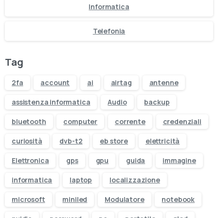
Informatica
Telefonia
Tag
2fa
account
ai
airtag
antenne
assistenza informatica
Audio
backup
bluetooth
computer
corrente
credenziali
curiosità
dvb-t2
eb store
elettricità
Visita il nostro negozio online
Elettronica
gps
gpu
guida
immagine
Oltre 50.000 prodotti di elettronica e
informatica
laptop
localizzazione
informatica
disponibili. Scegli quello che ti serve,
microsoft
miniled
Modulatore
notebook
ordinalo in pochi clic e ricevilo comodamente a