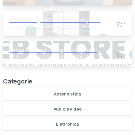
Licenze Originali vs Licenze “da pochi
-
euro”: perché conviene stare alla larga
dalle offerte troppo belle
Nasce EB Store: Il Negozio Online di
-
Belotti Informatica & Elettronica
Categorie
Antennistica
Audio e Video
Elettronica