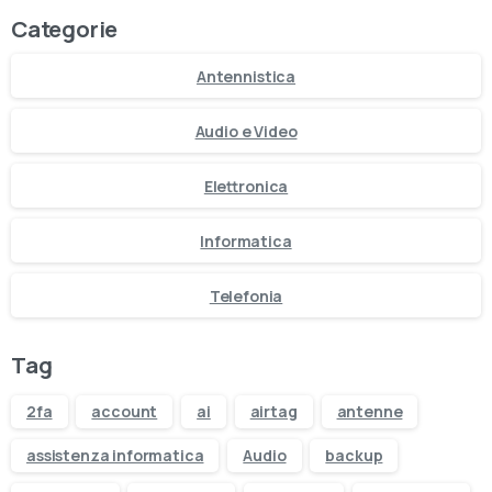
Categorie
Assistenza dedicata prima e dopo
l’acquisto
Antennistica
Disponibilità prodotti in tempo reale
Audio e Video
Ritiro in negozio o consegna rapida
Elettronica
Promozioni esclusive solo online
Informatica
Ricevi 5€ sul primo ordine
Telefonia
Tag
2fa
account
ai
airtag
antenne
assistenza informatica
Audio
backup