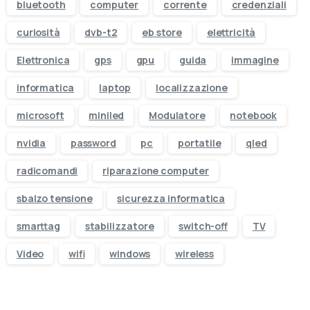
bluetooth
computer
corrente
credenziali
curiosità
dvb-t2
eb store
elettricità
Elettronica
gps
gpu
guida
immagine
informatica
laptop
localizzazione
microsoft
miniled
Modulatore
notebook
nvidia
password
pc
portatile
qled
radicomandi
riparazione computer
sbalzo tensione
sicurezza informatica
smarttag
stabilizzatore
switch-off
TV
Video
wifi
windows
wireless