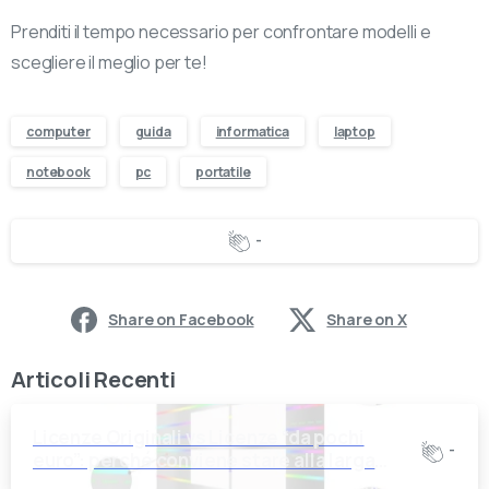
Prenditi il tempo necessario per confrontare modelli e
scegliere il meglio per te!
computer
guida
informatica
laptop
notebook
pc
portatile
-
Share on Facebook
Share on X
Articoli Recenti
Licenze Originali vs Licenze “da pochi
-
euro”: perché conviene stare alla larga
dalle offerte troppo belle