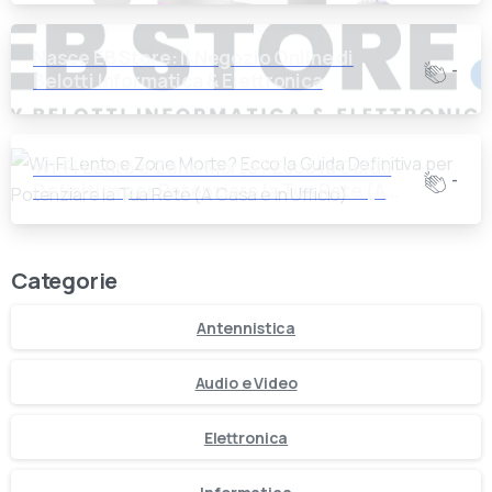
Nasce EB Store: Il Negozio Online di
-
Belotti Informatica & Elettronica
Wi-Fi Lento e Zone Morte? Ecco la Guida
-
Definitiva per Potenziare la Tua Rete (A
Casa e in Ufficio)
Categorie
Antennistica
Audio e Video
Elettronica