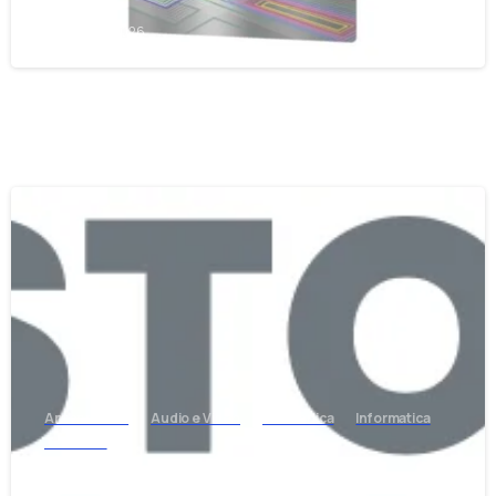
23 Luglio 2026
-
Antennistica
Audio e Video
Elettronica
Informatica
Telefonia
Nasce EB Store: Il Negozio Online di