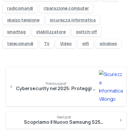
Promozioni esclusive solo online
radicomandi
riparazione computer
sbalzo tensione
sicurezza informatica
Ricevi 5€ sul primo ordine
smarttag
stabilizzatore
switch-off
telecomandi
TV
Video
wifi
windows
Previous post
Cybersecurity nel 2025: Proteggi i Tuoi Dati
Next post
Scopriamo il Nuovo Samsung S25 Ultra