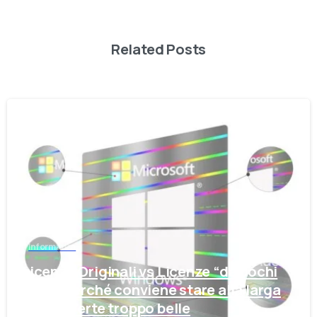
Related Posts
-
Informatica
Licenze Originali vs Licenze “da pochi
euro”: perché conviene stare alla larga
dalle offerte troppo belle