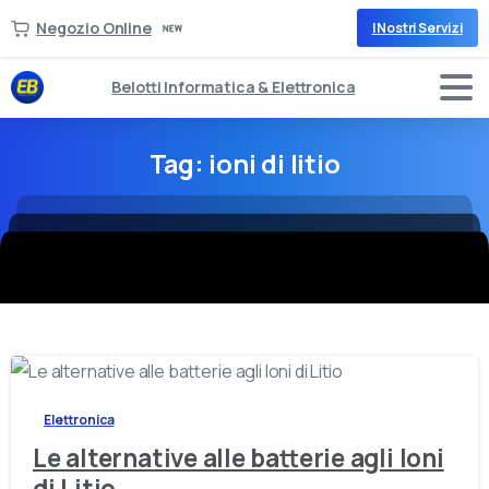
Negozio Online
I Nostri Servizi
Belotti Informatica & Elettronica
Tag:
ioni di litio
-
Elettronica
Le alternative alle batterie agli Ioni
di Litio