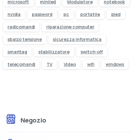
microsoft
miniled
Modulatore
notebook
nvidia
password
pc
portatile
qled
radicomandi
riparazione computer
sbalzo tensione
sicurezza informatica
smarttag
stabilizzatore
switch-off
telecomandi
TV
Video
wifi
windows
Visita il nostro negozio online
Negozio
Oltre 50.000 prodotti di elettronica e
informatica
disponibili. Scegli quello che ti serve,
ordinalo in pochi clic e ricevilo comodamente a