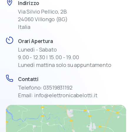
Indirizzo
casa con una spedizione rapida e sicura.
Via Silvio Pellico, 2B
24060 Villongo (BG)
Italia
Ampia scelta di Informatica, Elettronica, TV,
Audio e Video
Orari Apertura
Lunedì - Sabato
Assistenza dedicata prima e dopo
9.00 - 12.30 | 15.00 - 19.00
l’acquisto
Lunedì mattina solo su appuntamento
Disponibilità prodotti in tempo reale
Contatti
Ritiro in negozio o consegna rapida
Telefono: 03519831192
Email: info@elettronicabelotti.it
Promozioni esclusive solo online
Ricevi 5€ sul primo ordine