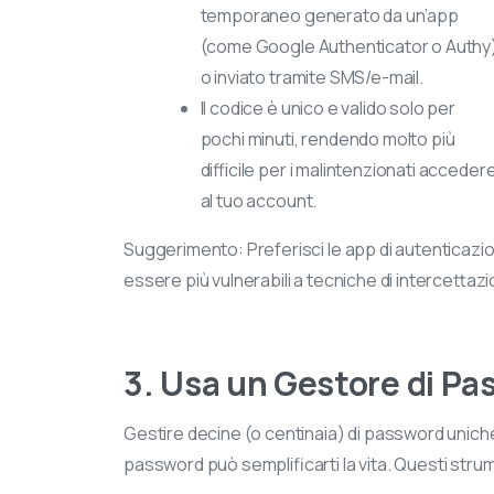
temporaneo generato da un’app
(come Google Authenticator o Authy
o inviato tramite SMS/e-mail.
Il codice è unico e valido solo per
pochi minuti, rendendo molto più
difficile per i malintenzionati acceder
al tuo account.
Suggerimento: Preferisci le app di autenticazio
essere più vulnerabili a tecniche di intercettaz
Vi
Oltr
3. Usa un Gestore di Pa
disp
rice
Gestire decine (o centinaia) di password unic
sicu
password può semplificarti la vita. Questi strum