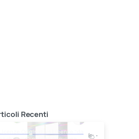
ticoli Recenti
Licenze Originali vs Licenze “da
-
pochi euro”: perché conviene