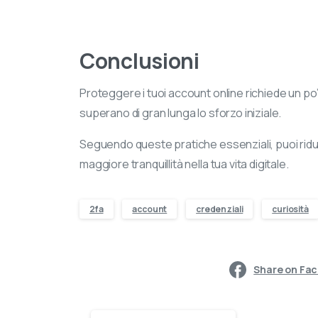
Conclusioni
Proteggere i tuoi account online richiede un po
superano di gran lunga lo sforzo iniziale.
Seguendo queste pratiche essenziali, puoi ridurr
maggiore tranquillità nella tua vita digitale.
2fa
account
credenziali
curiosità
Share on Fa