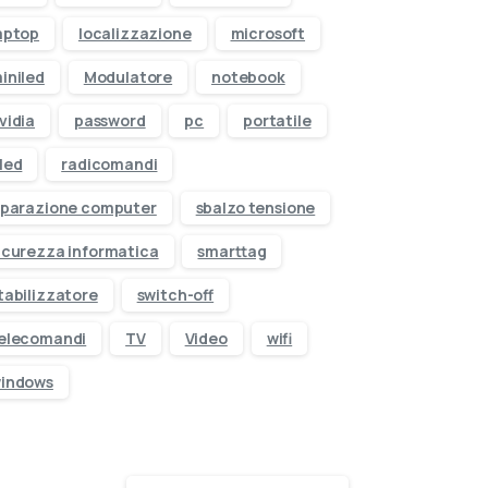
aptop
localizzazione
microsoft
iniled
Modulatore
notebook
vidia
password
pc
portatile
led
radicomandi
iparazione computer
sbalzo tensione
icurezza informatica
smarttag
tabilizzatore
switch-off
elecomandi
TV
Video
wifi
indows