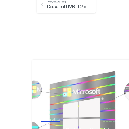
Previous post
Cosa è il DVB-T2 e lo Switch-Off
Informatica