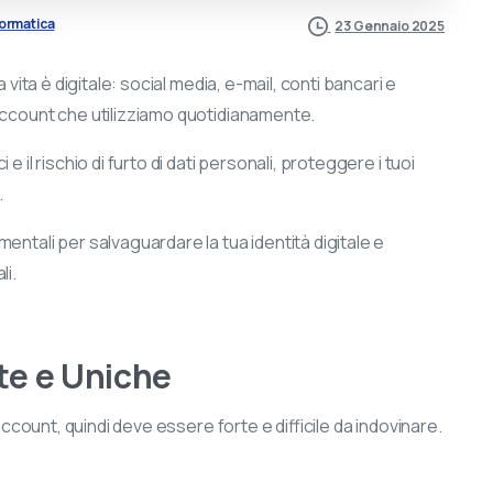
formatica
23 Gennaio 2025
 vita è digitale: social media, e-mail, conti bancari e
account che utilizziamo quotidianamente.
e il rischio di furto di dati personali, proteggere i tuoi
.
ntali per salvaguardare la tua identità digitale e
li.
te e Uniche
account, quindi deve essere forte e difficile da indovinare.