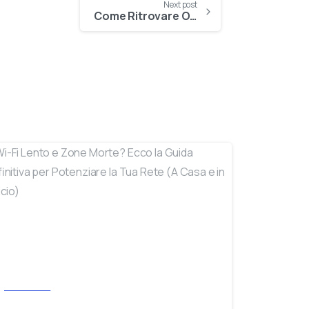
Next post
Come Ritrovare Oggetti Smarriti con gli Smart Tag
-
Informatica