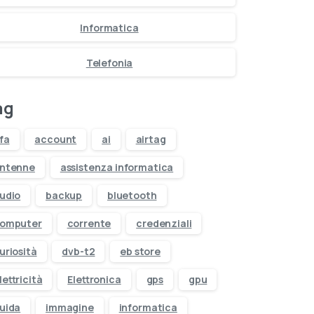
eo
Informatica
Telefonia
ag
fa
account
ai
airtag
ntenne
assistenza informatica
udio
backup
bluetooth
omputer
corrente
credenziali
uriosità
dvb-t2
eb store
lettricità
Elettronica
gps
gpu
uida
immagine
informatica