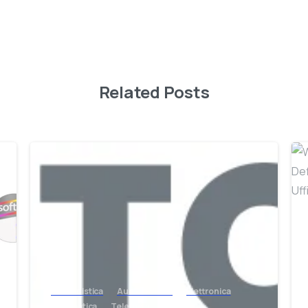
Related Posts
-
-
Antennistica
Audio e Video
Elettronica
Informatica
Telefonia