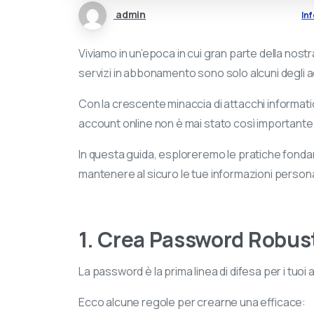
admin
In
Viviamo in un’epoca in cui gran parte della nostra
servizi in abbonamento sono solo alcuni degli 
Con la crescente minaccia di attacchi informatici 
account online non è mai stato così importante
In questa guida, esploreremo le pratiche fondame
mantenere al sicuro le tue informazioni persona
1. Crea Password Robus
La password è la prima linea di difesa per i tuoi 
Ecco alcune regole per crearne una efficace: