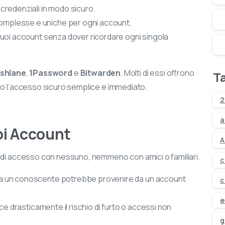
credenziali in modo sicuro.
Ampia scelta di Informatica, Elettronica, TV, Audio e Vid
plesse e uniche per ogni account.
tuoi account senza dover ricordare ogni singola
Assistenza dedicata prima e dopo l’acquisto
Disponibilità prodotti in tempo reale
shlane
,
1Password
e
Bitwarden
. Molti di essi offrono
T
Ritiro in negozio o consegna rapida
do l’accesso sicuro semplice e immediato.
2
Promozioni esclusive solo online
a
oi Account
Ricevi 5€ sul primo ordine
A
 di accesso con nessuno, nemmeno con amici o familiari.
c
a un conoscente potrebbe provenire da un account
c
e
ce drasticamente il rischio di furto o accessi non
g