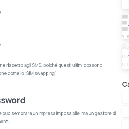
)
e
ne rispetto agli SMS, poiché questi ultimi possono
ione come lo “SIM swapping”.
sita il nostro negozio online
C
e 50.000 prodotti di elettronica e informatica
ssword
onibili. Scegli quello che ti serve, ordinalo in pochi clic e
vilo comodamente a casa con una spedizione rapida e
he può sembrare un’impresa impossibile, ma un gestore di
ra.
enti: