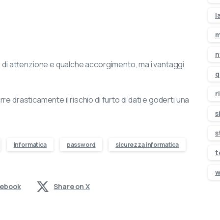
l
m
n
’ di attenzione e qualche accorgimento, ma i vantaggi
q
r
e drasticamente il rischio di furto di dati e goderti una
s
s
informatica
password
sicurezza informatica
t
w
cebook
Share on X