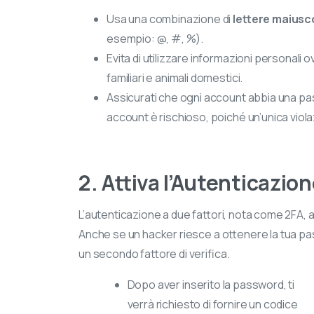
Usa una combinazione di
lettere maiusc
esempio: @, #, %).
Evita di utilizzare informazioni personali 
familiari e animali domestici.
Assicurati che ogni account abbia una 
account è rischioso, poiché un’unica viol
2. Attiva l’Autenticazio
L’autenticazione a due fattori, nota come 2FA, ag
Anche se un hacker riesce a ottenere la tua pa
un secondo fattore di verifica.
Dopo aver inserito la password, ti
verrà richiesto di fornire un codice