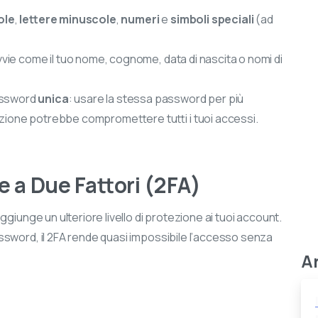
ole
,
lettere minuscole
,
numeri
e
simboli speciali
(ad
ovvie come il tuo nome, cognome, data di nascita o nomi di
password
unica
: usare la stessa password per più
azione potrebbe compromettere tutti i tuoi accessi.
ne a Due Fattori (2FA)
giunge un ulteriore livello di protezione ai tuoi account.
ssword, il 2FA rende quasi impossibile l’accesso senza
Ar