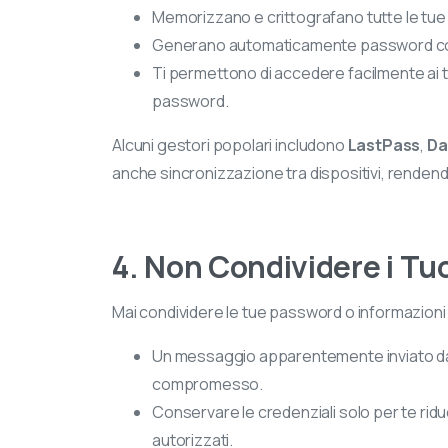
Memorizzano e crittografano tutte le tue 
Generano automaticamente password com
Ti permettono di accedere facilmente ai 
password.
Alcuni gestori popolari includono
LastPass
,
Da
anche sincronizzazione tra dispositivi, renden
4. Non Condividere i Tu
Mai condividere le tue password o informazioni
Un messaggio apparentemente inviato d
compromesso.
Conservare le credenziali solo per te ridu
autorizzati.