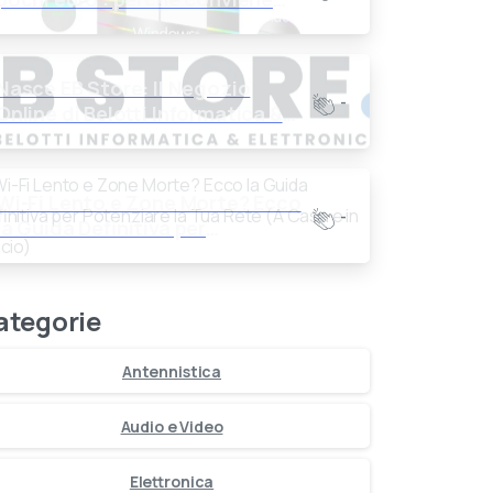
stare alla larga dalle offerte
troppo belle
Nasce EB Store: Il Negozio
-
Online di Belotti Informatica &
Elettronica
Wi-Fi Lento e Zone Morte? Ecco
-
la Guida Definitiva per
Potenziare la Tua Rete (A Casa
e in Ufficio)
ategorie
Antennistica
Audio e Video
Elettronica