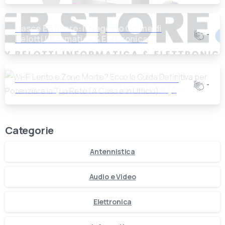
Nasce EB Store: Il Negozio Online di
-
Belotti Informatica & Elettronica
Wi-Fi Lento e Zone Morte? Ecco la Guida
-
Definitiva per Potenziare la Tua Rete (A
Casa e in Ufficio)
Categorie
Antennistica
Audio e Video
Elettronica