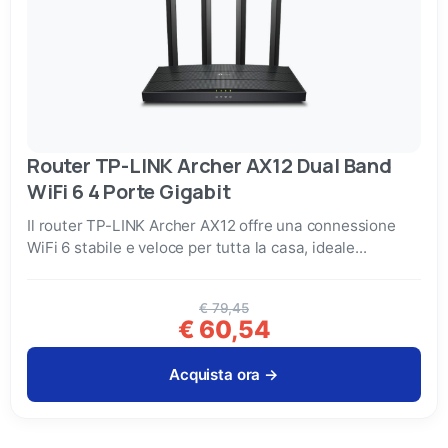
Ampia scelta di Informatica, Elettronica, TV,
Audio e Video
Assistenza dedicata prima e dopo
l’acquisto
Disponibilità prodotti in tempo reale
Router TP-LINK Archer AX12 Dual Band
WiFi 6 4 Porte Gigabit
Ritiro in negozio o consegna rapida
Il router TP-LINK Archer AX12 offre una connessione
Promozioni esclusive solo online
WiFi 6 stabile e veloce per tutta la casa, ideale...
€ 79,45
Ricevi 5€ sul primo ordine
€ 60,54
Acquista ora →