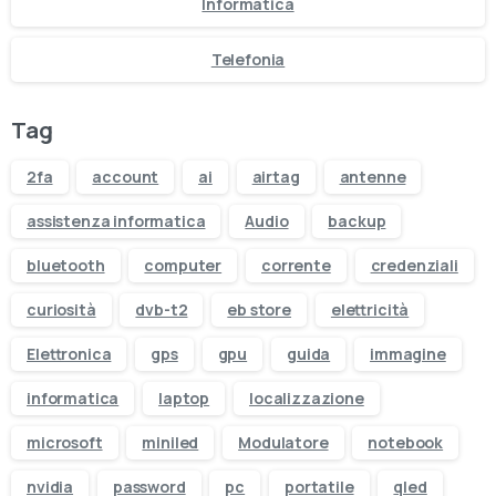
Informatica
Telefonia
Tag
2fa
account
ai
airtag
antenne
assistenza informatica
Audio
backup
bluetooth
computer
corrente
credenziali
curiosità
dvb-t2
eb store
elettricità
Elettronica
gps
gpu
guida
immagine
informatica
laptop
localizzazione
microsoft
miniled
Modulatore
notebook
nvidia
password
pc
portatile
qled