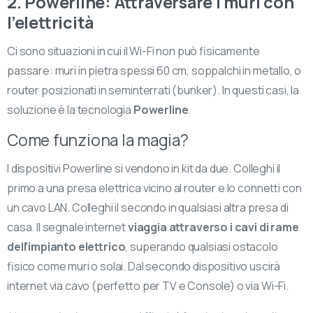
2. Powerline: Attraversare i muri con
l’elettricità
Ci sono situazioni in cui il Wi-Fi non può fisicamente
passare: muri in pietra spessi 60 cm, soppalchi in metallo, o
router posizionati in seminterrati (bunker). In questi casi, la
soluzione è la tecnologia
Powerline
.
Come funziona la magia?
I dispositivi Powerline si vendono in kit da due. Colleghi il
primo a una presa elettrica vicino al router e lo connetti con
un cavo LAN. Colleghi il secondo in qualsiasi altra presa di
casa. Il segnale internet
viaggia attraverso i cavi di rame
dell’impianto elettrico
, superando qualsiasi ostacolo
fisico come muri o solai. Dal secondo dispositivo uscirà
internet via cavo (perfetto per TV e Console) o via Wi-Fi.