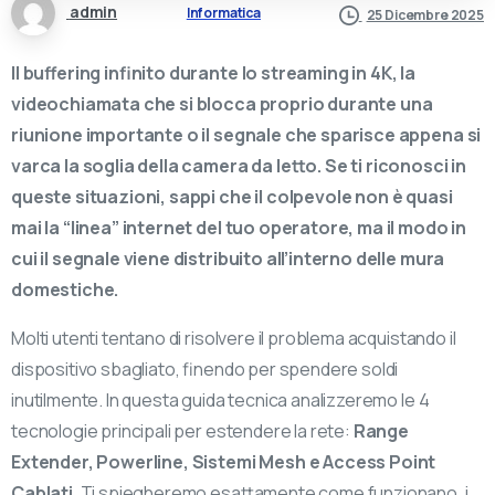
admin
Informatica
25 Dicembre 2025
Il buffering infinito durante lo streaming in 4K, la
videochiamata che si blocca proprio durante una
riunione importante o il segnale che sparisce appena si
varca la soglia della camera da letto. Se ti riconosci in
queste situazioni, sappi che il colpevole non è quasi
mai la “linea” internet del tuo operatore, ma il modo in
cui il segnale viene distribuito all’interno delle mura
domestiche.
Molti utenti tentano di risolvere il problema acquistando il
dispositivo sbagliato, finendo per spendere soldi
inutilmente. In questa guida tecnica analizzeremo le 4
tecnologie principali per estendere la rete:
Range
Extender, Powerline, Sistemi Mesh e Access Point
Cablati
. Ti spiegheremo esattamente come funzionano, i