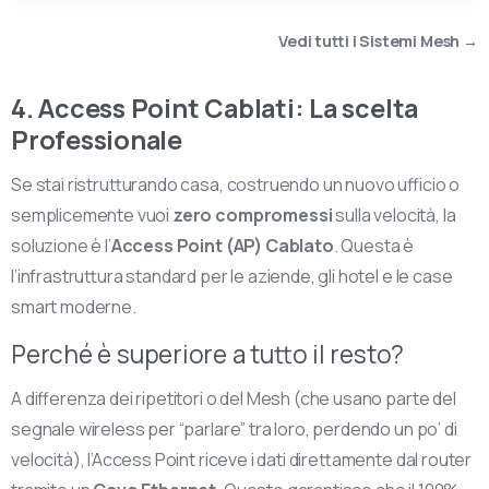
Vedi tutti i Sistemi Mesh →
4. Access Point Cablati: La scelta
Professionale
Se stai ristrutturando casa, costruendo un nuovo ufficio o
semplicemente vuoi
zero compromessi
sulla velocità, la
soluzione è l’
Access Point (AP) Cablato
. Questa è
l’infrastruttura standard per le aziende, gli hotel e le case
smart moderne.
Perché è superiore a tutto il resto?
A differenza dei ripetitori o del Mesh (che usano parte del
segnale wireless per “parlare” tra loro, perdendo un po’ di
velocità), l’Access Point riceve i dati direttamente dal router