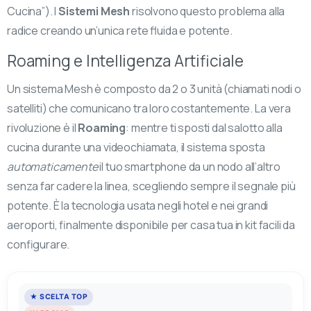
Cucina”). I
Sistemi Mesh
risolvono questo problema alla
radice creando un’unica rete fluida e potente.
Roaming e Intelligenza Artificiale
Un sistema Mesh è composto da 2 o 3 unità (chiamati nodi o
satelliti) che comunicano tra loro costantemente. La vera
rivoluzione è il
Roaming
: mentre ti sposti dal salotto alla
cucina durante una videochiamata, il sistema sposta
automaticamente
il tuo smartphone da un nodo all’altro
senza far cadere la linea, scegliendo sempre il segnale più
potente. È la tecnologia usata negli hotel e nei grandi
aeroporti, finalmente disponibile per casa tua in kit facili da
configurare.
★ SCELTA TOP