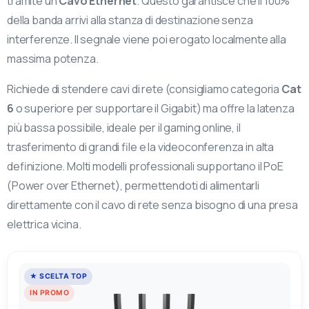
tramite un
Cavo Ethernet
. Questo garantisce che il 100%
della banda arrivi alla stanza di destinazione senza
interferenze. Il segnale viene poi erogato localmente alla
massima potenza.
Richiede di stendere cavi di rete (consigliamo categoria
Cat
6
o superiore per supportare il Gigabit) ma offre la latenza
più bassa possibile, ideale per il gaming online, il
trasferimento di grandi file e la videoconferenza in alta
Visita il nostro negozio online
definizione. Molti modelli professionali supportano il PoE
(Power over Ethernet), permettendoti di alimentarli
direttamente con il cavo di rete senza bisogno di una presa
Oltre 50.000 prodotti di elettronica e
elettrica vicina.
informatica
disponibili. Scegli quello che ti serve,
ordinalo in pochi clic e ricevilo comodamente a
casa con una spedizione rapida e sicura.
★ SCELTA TOP
IN PROMO