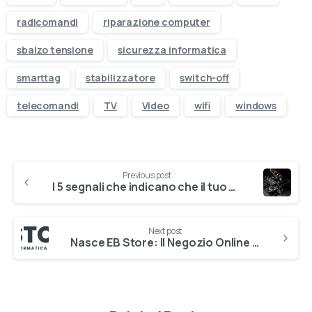
radicomandi
riparazione computer
sbalzo tensione
sicurezza informatica
smarttag
stabilizzatore
switch-off
telecomandi
TV
Video
wifi
windows
Previous post
I 5 segnali che indicano che il tuo computer ha bisogno di manutenzione
Next post
Nasce EB Store: Il Negozio Online di Belotti Informatica & Elettronica