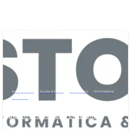
-
Antennistica
Audio e Video
Elettronica
Informatica
Telefonia
Nasce EB Store: Il Negozio Online di
Belotti Informatica & Elettronica
27 Dicembre 2025