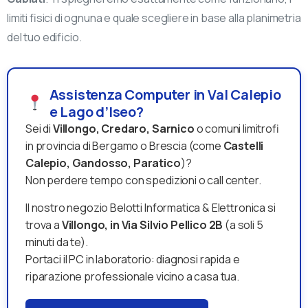
limiti fisici di ognuna e quale scegliere in base alla planimetria
del tuo edificio.
Assistenza Computer in Val Calepio
e Lago d’Iseo?
Sei di
Villongo, Credaro, Sarnico
o comuni limitrofi
in provincia di Bergamo o Brescia (come
Castelli
Calepio, Gandosso, Paratico
)?
Non perdere tempo con spedizioni o call center.
Il nostro negozio Belotti Informatica & Elettronica si
trova a
Villongo, in Via Silvio Pellico 2B
(a soli 5
minuti da te).
Portaci il PC in laboratorio: diagnosi rapida e
riparazione professionale vicino a casa tua.