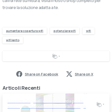
cavi di rete su misura, visita il nostro shop completo per
trovare la soluzione adatta a te.
aumentare copertura wifi
potenziare wifi
wifi
wifi lento
-
Share on Facebook
Share on X
Articoli Recenti
Licenze Originali vs Licenze “da pochi
-
euro”: perché conviene stare alla larga
dalle offerte troppo belle